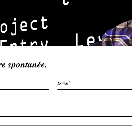
Entreprise Adaptée
Developpement
Demarche RSE
e spontanée.