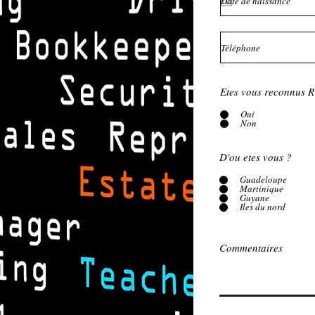
Etes vous reconnus
Oui
Non
D'ou etes vous ?
Guadeloupe
Martinique
Guyane
Iles du nord