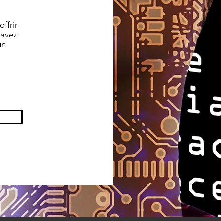
ffrir
 avez
un