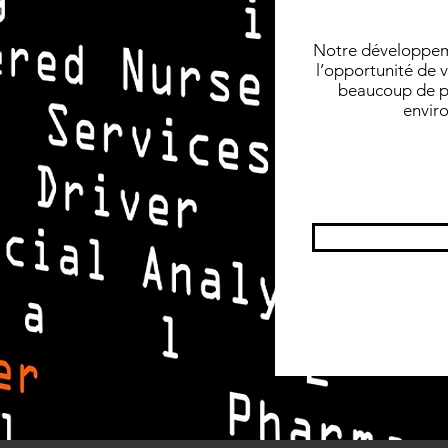
Notre développeme
l’opportunité de 
beaucoup de po
enviro